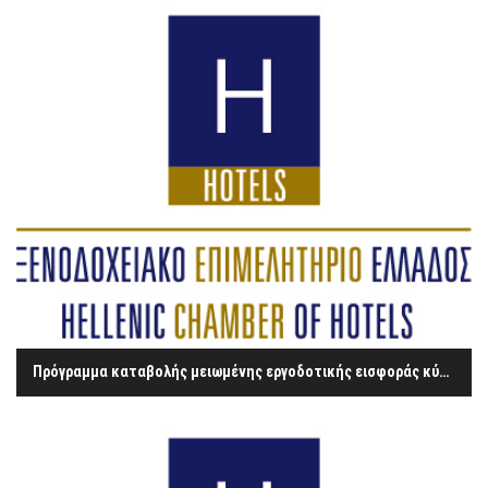
Πρόγραμμα καταβολής μειωμένης εργοδοτικής εισφοράς κύριας σύνταξης για μισθωτούς ως 25 ετών, κατ’ εφαρμογή του Ν.4583/18