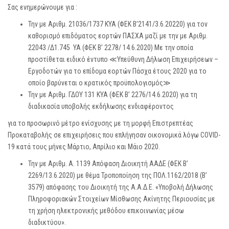
Σας ενημερώνουμε για :
Την με Αριθμ. 21036/1737 ΚΥΑ (ΦΕΚ Β’2141/3.6.20220) για τον
καθορισμό επιδόματος εορτών ΠΑΣΧΑ μαζί με την με Αριθμ.
22043 /Δ1.745 ΥΑ (ΦΕΚ Β’ 2278/ 14.6.2020) Με την οποία
προστίθεται ειδικό έντυπο ≪Υπεύθυνη Δήλωση Επιχειρήσεων –
Εργοδοτών για το επίδομα εορτών Πάσχα έτους 2020 για το
οποίο βαρύνεται ο κρατικός προϋπολογισμός≫
Την με Αριθμ. ΓΔΟΥ 131 ΚΥΑ (ΦΕΚ Β’ 2276/14.6.2020) για τη
διαδικασία υποβολής εκδήλωσης ενδιαφέροντος
για το προσωρινό μέτρο ενίσχυσης με τη μορφή Επιστρεπτέας
Προκαταβολής σε επιχειρήσεις που επλήγησαν οικονομικά λόγω COVID-
19 κατά τους μήνες Μάρτιο, Απρίλιο και Μάιο 2020.
Την με Αριθμ. Α. 1139 Απόφαση Διοικητή ΑΑΔΕ (ΦΕΚ Β’
2269/13.6.2020) με θέμα Τροποποίηση της ΠΟΛ.1162/2018 (Β’
3579) απόφασης του Διοικητή της Α.Α.Δ.Ε. «Υποβολή Δήλωσης
Πληροφοριακών Στοιχείων Μίσθωσης Ακίνητης Περιουσίας με
τη χρήση ηλεκτρονικής μεθόδου επικοινωνίας μέσω
διαδικτύου».