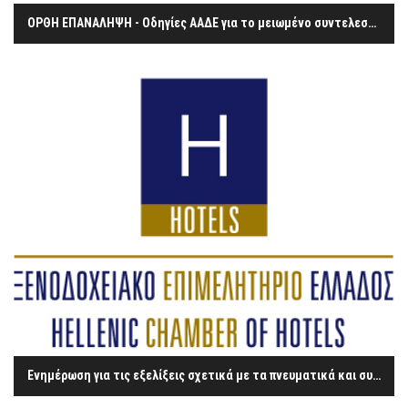
ΟΡΘΗ ΕΠΑΝΑΛΗΨΗ - Οδηγίες ΑΑΔΕ για το μειωμένο συντελεστή του ΦΠΑ στην εστίαση
Ενημέρωση για τις εξελίξεις σχετικά με τα πνευματικά και συγγενικά δικαιώματα – η περίπτωση του ΟΣΔ «ΔΙΑΣ»