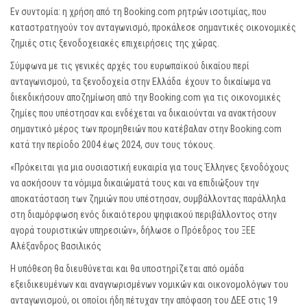
Εν συντομία: η χρήση από τη Booking.com ρητρών ισοτιμίας, που
καταστρατηγούν τον ανταγωνισμό, προκάλεσε σημαντικές οικονομικές
ζημιές στις ξενοδοχειακές επιχειρήσεις της χώρας.
Σύμφωνα με τις γενικές αρχές του ευρωπαϊκού δικαίου περί
ανταγωνισμού, τα ξενοδοχεία στην Ελλάδα έχουν το δικαίωμα να
διεκδικήσουν αποζημίωση από την Booking.com για τις οικονομικές
ζημίες που υπέστησαν και ενδέχεται να δικαιούνται να ανακτήσουν
σημαντικό μέρος των προμηθειών που κατέβαλαν στην Booking.com
κατά την περίοδο 2004 έως 2024, συν τους τόκους.
«Πρόκειται για μια ουσιαστική ευκαιρία για τους Έλληνες ξενοδόχους
να ασκήσουν τα νόμιμα δικαιώματά τους και να επιδιώξουν την
αποκατάσταση των ζημιών που υπέστησαν, συμβάλλοντας παράλληλα
στη διαμόρφωση ενός δικαιότερου ψηφιακού περιβάλλοντος στην
αγορά τουριστικών υπηρεσιών», δήλωσε ο Πρόεδρος του ΞΕΕ
Αλέξανδρος Βασιλικός
Η υπόθεση θα διευθύνεται και θα υποστηρίζεται από ομάδα
εξειδικευμένων και αναγνωρισμένων νομικών και οικονομολόγων του
ανταγωνισμού, οι οποίοι ήδη πέτυχαν την απόφαση του ΔΕΕ στις 19