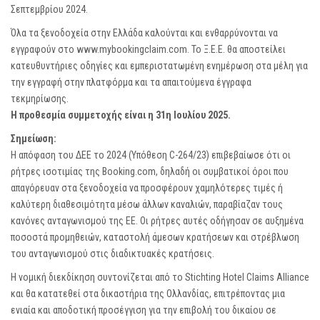
Σεπτεμβρίου 2024.
Όλα τα ξενοδοχεία στην Ελλάδα καλούνται και ενθαρρύνονται να
εγγραφούν στο
www.mybookingclaim.com
. Το Ξ.Ε.Ε. θα αποστείλει
κατευθυντήριες οδηγίες και εμπεριστατωμένη ενημέρωση στα μέλη για
την εγγραφή στην πλατφόρμα και τα απαιτούμενα έγγραφα
τεκμηρίωσης.
Η προθεσμία συμμετοχής είναι η 31η Ιουλίου 2025.
Σημείωση:
Η απόφαση του ΔΕΕ το 2024 (Υπόθεση C-264/23) επιβεβαίωσε ότι οι
ρήτρες ισοτιμίας της Booking.com, δηλαδή οι συμβατικοί όροι που
απαγόρευαν στα ξενοδοχεία να προσφέρουν χαμηλότερες τιμές ή
καλύτερη διαθεσιμότητα μέσω άλλων καναλιών, παραβίαζαν τους
κανόνες ανταγωνισμού της ΕΕ. Οι ρήτρες αυτές οδήγησαν σε αυξημένα
ποσοστά προμηθειών, καταστολή άμεσων κρατήσεων και στρέβλωση
του ανταγωνισμού στις διαδικτυακές κρατήσεις.
Η νομική διεκδίκηση συντονίζεται από το Stichting Hotel Claims Alliance
και θα κατατεθεί στα δικαστήρια της Ολλανδίας, επιτρέποντας μια
ενιαία και αποδοτική προσέγγιση για την επιβολή του δικαίου σε