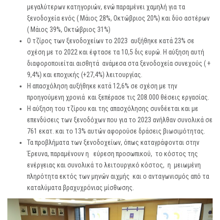
μεγαλύτερων κατηγοριών, ενώ παραμένει χαμηλή για τα
ξενοδοχεία ενός ( Μάιος 28%, Οκτώβριος 20%) και δύο αστέρων
( Μάιος 39%, Οκτώβριος 31%)
Ο τζίρος των ξενοδοχείων το 2023 αυξήθηκε κατά 23% σε
σχέση με το 2022 και έφτασε τα 10,5 δις ευρώ. Η αύξηση αυτή
διαφοροποιείται αισθητά ανάμεσα στα ξενοδοχεία συνεχούς ( +
9,4%) και εποχικής (+27,4%) λειτουργίας.
Η απασχόληση αυξήθηκε κατά 12,6% σε σχέση με την
προηγούμενη χρονιά και ξεπέρασε τις 208.000 θέσεις εργασίας.
Η αύξηση του τζίρου και της απασχόλησης συνδέεται και με
επενδύσεις των ξενοδόχων που για το 2023 ανήλθαν συνολικά σε
761 εκατ. και το 13% αυτών αφορούσε δράσεις βιωσιμότητας.
Τα προβλήματα των ξενοδοχείων, όπως καταγράφονται στην
Έρευνα, παραμένουν η εύρεση προσωπικού, το κόστος της
ενέργειας και συνολικά το λειτουργικό κόστος, η μειωμένη
πληρότητα εκτός των μηνών αιχμής και ο ανταγωνισμός από τα
καταλύματα βραχυχρόνιας μίσθωσης.