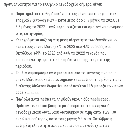
πραγματικότητα για το ελληνικό ξενοδοχείο σήμερα, είναι:
Παρατηρείται σταθερή εικόνα στους μήνες λειτουργίας των
εποχικών ξενοδοχείων – κατά μέσο όρο 5, 7 μήνες το 2023, με
5,6 μήνες το 2022 – ενώ παρουσιάζεται και ομοιογένεια ανάμεσα
στις κατηγορίες.
Καταγράφεται αύξηση στη μέση πληρότητα των ξενοδοχείων
κατά τους μήνες Μάιο (53% το 2023 από 47% το 2022) και
Οκτώβριο (49% το 2023 από 44% το 2022) γεγονός που
αποτυπώνει την προοπτική επιμήκυνσης της τουριστικής
περιόδου.
Το ίδιο συμπέρασμα ενισχύεται και από το γεγονός πως τους
μήνες Μάιο και Οκτώβριο, σημειώνεται αύξηση της μέσης τιμής
διάθεσης δίκλινου δωματίου κατά περίπου 11% μεταξύ των ετών
2023 και 2022.
Παρ’ όλα αυτά, πρέπει να ληφθούν υπόψη δύο παράμετροι.
Πρώτον, σε ετήσια βάση τα μισά δωμάτια του ελληνικού
ξενοδοχειακού δυναμικού διατέθηκαν σε τιμή κάτω των 130
ευρώ και δεύτερον, κατά τους μήνες Μάιο και Οκτώβριο η
αυξημένη πληρότητα αφορά κυρίως στα ξενοδοχεία των