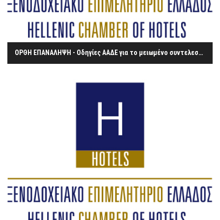
ΟΡΘΗ ΕΠΑΝΑΛΗΨΗ - Οδηγίες ΑΑΔΕ για το μειωμένο συντελεστή του ΦΠΑ στην εστίαση