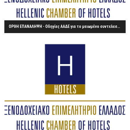
ΟΡΘΗ ΕΠΑΝΑΛΗΨΗ - Οδηγίες ΑΑΔΕ για το μειωμένο συντελεστή του ΦΠΑ στην εστίαση