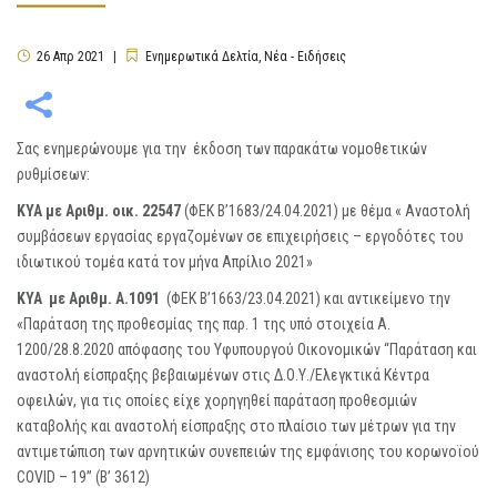
26
Απρ
2021
Ενημερωτικά Δελτία
,
Νέα - Ειδήσεις
Σας ενημερώνουμε για την έκδοση των παρακάτω νομοθετικών
ρυθμίσεων:
ΚΥΑ με Αριθμ. οικ. 22547
(ΦΕΚ Β’1683/24.04.2021) με θέμα « Αναστολή
συμβάσεων εργασίας εργαζομένων σε επιχειρήσεις – εργοδότες του
ιδιωτικού τομέα κατά τον μήνα Απρίλιο 2021»
ΚΥΑ με Αριθμ. Α.1091
(ΦΕΚ Β’1663/23.04.2021) και αντικείμενο την
«Παράταση της προθεσμίας της παρ. 1 της υπό στοιχεία Α.
1200/28.8.2020 απόφασης του Υφυπουργού Οικονομικών “Παράταση και
αναστολή είσπραξης βεβαιωμένων στις Δ.Ο.Υ./Ελεγκτικά Κέντρα
οφειλών, για τις οποίες είχε χορηγηθεί παράταση προθεσμιών
καταβολής και αναστολή είσπραξης στο πλαίσιο των μέτρων για την
αντιμετώπιση των αρνητικών συνεπειών της εμφάνισης του κορωνοϊού
COVID – 19” (Β’ 3612)