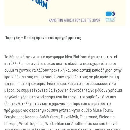
Παροχές – Περιεχόμενο του προγράμματος
Το 5ήμερο διαγωνιστικό πρόγραμμα Idea Platform έχει καταρτιστεί
κατάλληλα, ούτως ώστε μέσα από το πλούσιο περιεχόμενό του οι
συμμετέχοντες να λάβουν πρακτική και ουσιαστική καθοδήγηση στην
προσπάθειά τους να μετουσιώσουν την ιδέα τους σε μία πραγματική
επιχειρηματική ευκαιρία. Ειδικότερα, κατά το προπαρασκευαστικό
μέρος, οι συμμετέχοντες θα έχουν τη δυνατότητα να μάθουν χρήσιμα
εργαλεία χάρη στα workshops που θα πραγματοποιηθούν τόσο από
ιδρυτές/στελέχη των επιτυχημένων startups που στηρίζουν το
πρόγραμμα ως στρατηγικοί συνεργάτες -ήτοι οι Clio Muse Tours,
Ferryhopper, Keeano, SaMMYacht, TravelMyth, Triparound, Welcome
Pickups, Woof Together, Workathlon και Zoottle- όσο και από C-level
T