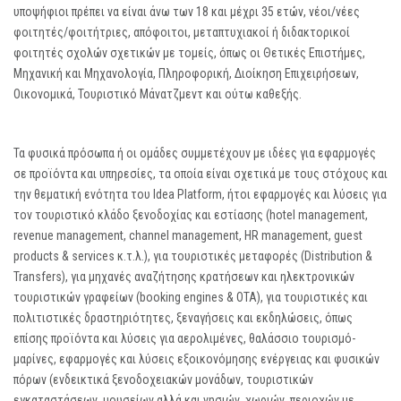
υποψήφιοι πρέπει να είναι άνω των 18 και μέχρι 35 ετών, νέοι/νέες
φοιτητές/φοιτήτριες, απόφοιτοι, μεταπτυχιακοί ή διδακτορικοί
φοιτητές σχολών σχετικών με τομείς, όπως οι Θετικές Επιστήμες,
Μηχανική και Μηχανολογία, Πληροφορική, Διοίκηση Επιχειρήσεων,
Οικονομικά, Τουριστικό Μάνατζμεντ και ούτω καθεξής.
Τα φυσικά πρόσωπα ή οι ομάδες συμμετέχουν με ιδέες για εφαρμογές
σε προϊόντα και υπηρεσίες, τα οποία είναι σχετικά με τους στόχους και
την θεματική ενότητα του Idea Platform, ήτοι εφαρμογές και λύσεις για
τον τουριστικό κλάδο ξενοδοχίας και εστίασης (hotel management,
revenue management, channel management, HR management, guest
products & services κ.τ.λ.), για τουριστικές μεταφορές (Distribution &
Transfers), για μηχανές αναζήτησης κρατήσεων και ηλεκτρονικών
τουριστικών γραφείων (booking engines & ΟΤΑ), για τουριστικές και
πολιτιστικές δραστηριότητες, ξεναγήσεις και εκδηλώσεις, όπως
επίσης προϊόντα και λύσεις για αερολιμένες, θαλάσσιο τουρισμό-
μαρίνες, εφαρμογές και λύσεις εξοικονόμησης ενέργειας και φυσικών
πόρων (ενδεικτικά ξενοδοχειακών μονάδων, τουριστικών
εγκαταστάσεων, μουσείων αλλά και νησιών, χωριών, περιοχών με