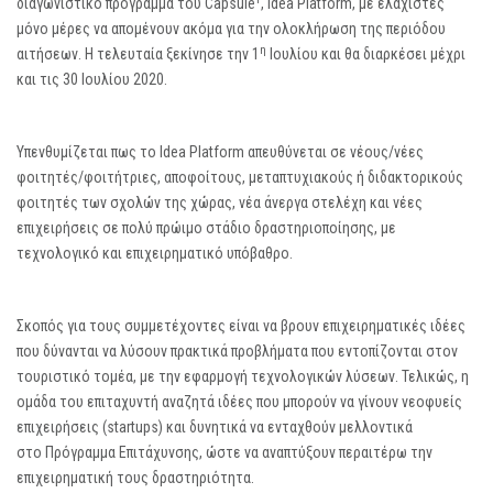
διαγωνιστικό πρόγραμμα του Capsule
,
Idea Platform
, με ελάχιστες
μόνο μέρες να απομένουν ακόμα για την ολοκλήρωση της περιόδου
η
αιτήσεων. Η τελευταία ξεκίνησε την 1
Ιουλίου και θα διαρκέσει μέχρι
και τις 30 Ιουλίου 2020.
Υπενθυμίζεται πως το Idea Platform απευθύνεται σε νέους/νέες
φοιτητές/φοιτήτριες, αποφοίτους, μεταπτυχιακούς ή διδακτορικούς
φοιτητές των σχολών της χώρας, νέα άνεργα στελέχη και νέες
επιχειρήσεις σε πολύ πρώιμο στάδιο δραστηριοποίησης, με
τεχνολογικό και επιχειρηματικό υπόβαθρο.
Σκοπός για τους συμμετέχοντες είναι να βρουν επιχειρηματικές ιδέες
που δύνανται να λύσουν πρακτικά προβλήματα που εντοπίζονται στον
τουριστικό τομέα, με την εφαρμογή τεχνολογικών λύσεων. Τελικώς, η
ομάδα του επιταχυντή αναζητά ιδέες που μπορούν να γίνουν νεοφυείς
επιχειρήσεις (startups) και δυνητικά να ενταχθούν μελλοντικά
στο
Πρόγραμμα Επιτάχυνσης
, ώστε να αναπτύξουν περαιτέρω την
επιχειρηματική τους δραστηριότητα.