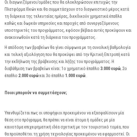
Οι διαγωνιζόμενοι/ομάδες που θα ολοκληρώσουν επιτυχώς την
Πλατφόρμα Ιδεών και θα συμμετάσχουν στο διαγωνιστικό μέρος κατά
τη διάρκεια της τελευταίας ημέρας, διεκδικούν χρηματικά έπαθλα
καθώς και δωρεάν υπηρεσίες και παροχές από συνεργαζόμενους
υποστηρικτές του προγράμματος, εφόσον βέβαια αυτές προκύψουν και
ανακοινωθούν κατά τη διάρκεια του προγράμματος.
Η απόδοση των βραβείων θα γίνει σύμφωνα με τη συνολική βαθμολογία
και τελική αξιολόγηση που θα προκύψει από την Κριτική Επιτροπή κατά
την εκδήλωση της βράβευσης και λήξης του προγράμματος. Η
διαβάθμιση των βραβείων είναι: 1ο χρηματικό έπαθλο
3.000 ευρώ
, 2ο
έπαθλο
2.000 ευρώ
και 3ο έπαθλο
1.000 ευρώ
.
Ποιοι μπορούν να συμμετάσχουν;
Υπενθυμίζεται πως οι υποψήφιοι προκειμένου να εξασφαλίσουν μία
θέση στο πρόγραμμα, θα πρέπει να είναι άτομα ή ομάδες με μία
καινοτόμα επιχειρηματική ιδέα σχετική με τον τουριστικό τομέα, που
θα προϋποθέτει τη χρήση τεχνολογίας προκειμένου να εφαρμοστεί. Οι