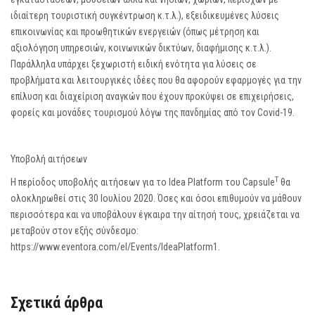
ιδιαίτερη τουριστική συγκέντρωση κ.τ.λ.), εξειδικευμένες λύσεις
επικοινωνίας και προωθητικών ενεργειών (όπως μέτρηση και
αξιολόγηση υπηρεσιών, κοινωνικών δικτύων, διαφήμισης κ.τ.λ.).
Παράλληλα υπάρχει ξεχωριστή ειδική ενότητα για λύσεις σε
προβλήματα και λειτουργικές ιδέες που θα αφορούν εφαρμογές για την
επίλυση και διαχείριση αναγκών που έχουν προκύψει σε επιχειρήσεις,
φορείς και μονάδες τουρισμού λόγω της πανδημίας από τον Covid-19.
Υποβολή αιτήσεων
Τ
Η περίοδος υποβολής αιτήσεων για τo Idea Platform του Capsule
θα
ολοκληρωθεί στις 30 Ιουλίου 2020. Όσες και όσοι επιθυμούν να μάθουν
περισσότερα και να υποβάλουν έγκαιρα την αίτησή τους, χρειάζεται να
μεταβούν στον εξής σύνδεσμο:
https://www.eventora.com/el/Events/IdeaPlatform1
.
Σχετικά άρθρα