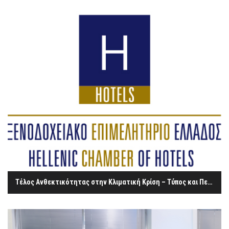
Τέλος Ανθεκτικότητας στην Κλιματική Κρίση – Τύπος και Περιεχόμενο Δήλωσης Απόδοσης-Υπόχρεα πρόσωπα-Χρόνος και Διαδικασία Επιβολής και Απόδοσης-Έκδοση του Ειδικού Στοιχείου-Απόδειξη Είσπραξης