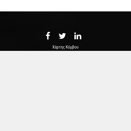
Χάρτης Κόμβου
Επικοινωνία
Πληροφορίες
Χρήσιμοι Σύνδεσμοι
Δημιουργήθηκε από
NELIOS.COM
COPYRIGHT ALL RIGHTS RESERVED.