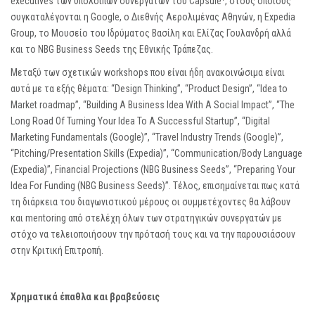
executives των υπόλοιπων συνεργατών του Capsule
, στους οποίους
συγκαταλέγονται η Google, ο Διεθνής Αερολιμένας Αθηνών, η Expedia
Group, το Μουσείο του Ιδρύματος Βασίλη και Ελίζας Γουλανδρή αλλά
και το NBG Business Seeds της Εθνικής Τράπεζας.
Μεταξύ των σχετικών workshops που είναι ήδη ανακοινώσιμα είναι
αυτά με τα εξής θέματα: “Design Thinking”, “Product Design”, “Idea to
Market roadmap”, “Building A Business Idea With A Social Impact”, “The
Long Road Of Turning Your Idea To A Successful Startup”, “Digital
Marketing Fundamentals (Google)”, “Travel Industry Trends (Google)”,
“Pitching/Presentation Skills (Expedia)”, “Communication/Body Language
(Expedia)”, Financial Projections (NBG Business Seeds”, “Preparing Your
Idea For Funding (NBG Business Seeds)”. Tέλος, επισημαίνεται πως κατά
τη διάρκεια του διαγωνιστικού μέρους οι συμμετέχοντες θα λάβουν
και mentoring από στελέχη όλων των στρατηγικών συνεργατών με
στόχο να τελειοποιήσουν την πρότασή τους και να την παρουσιάσουν
στην Κριτική Επιτροπή.
Χρηματικά έπαθλα και βραβεύσεις