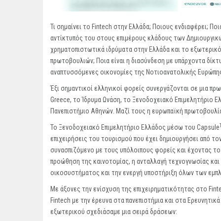
Τι σημαίνει το Fintech στην Ελλάδα; Ποιους ενδιαφέρει; Ποι
αντίκτυπός του στους επιμέρους κλάδους των Δημιουργικών
χρηματοπιστωτικά ιδρύματα στην Ελλάδα και το εξωτερικό
πρωτοβουλιών; Ποια είναι η διασύνδεση με υπάρχοντα δίκτ
αναπτυσσόμενες οικονομίες της Νοτιοανατολικής Ευρώπη
Έξι σημαντικοί ελληνικοί φορείς συνεργάζονται σε μια πρ
Greece, το Ίδρυμα Ωνάση, το Ξενοδοχειακό Επιμελητήριο Ε
Πανεπιστήμιο Αθηνών. Μαζί τους η ευρωπαϊκή πρωτοβουλία
Το Ξενοδοχειακό Επιμελητήριο Ελλάδος μέσω του
Capsule
επιχειρήσεις του τουρισμού που έχει δημιουργήσει από το
συνασπιζόμενο με τους υπόλοιπους φορείς και έχοντας το
προώθηση της καινοτομίας, η ανταλλαγή τεχνογνωσίας και
οικοσυστήματος και την ενεργή υποστήριξη όλων των εμπ
Με άξονες την ενίσχυση της επιχειρηματικότητας στο Fin
Fintech με την έρευνα στα πανεπιστήμια και στα Ερευνητικ
εξωτερικού σχεδιάσαμε μια σειρά δράσεων: