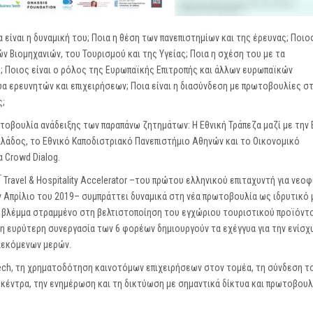
α είναι η δυναμική του; Ποια η θέση των πανεπιστημίων και της έρευνας; Ποιο
 Βιομηχανιών, του Τουρισμού και της Υγείας; Ποια η σχέση του με τα
; Ποιος είναι ο ρόλος της Ευρωπαϊκής Επιτροπής και άλλων ευρωπαϊκών
υα ερευνητών και επιχειρήσεων; Ποια είναι η διασύνδεση με πρωτοβουλίες στ
ς;
ωτοβουλία ανάδειξης των παραπάνω ζητημάτων: Η Εθνική Τράπεζα μαζί με την
λλάδος, το Εθνικό Καποδιστριακό Πανεπιστήμιο Αθηνών και το Οικονομικό
 Crowd Dialog.
T
Travel & Hospitality Accelerator
–του πρώτου ελληνικού επιταχυντή για νεοφ
ν Απρίλιο του 2019– συμπράττει δυναμικά στη νέα πρωτοβουλία ως ιδρυτικό 
 βλέμμα στραμμένο στη βελτιστοποίηση του εγχώριου τουριστικού προϊόντο
 η ευρύτερη συνεργασία των 6 φορέων δημιουργούν τα εχέγγυα για την ενίσχ
λεκόμενων μερών.
tech, τη χρηματοδότηση καινοτόμων επιχειρήσεων στον τομέα, τη σύνδεση τ
ά κέντρα, την ενημέρωση και τη δικτύωση με σημαντικά δίκτυα και πρωτοβουλ