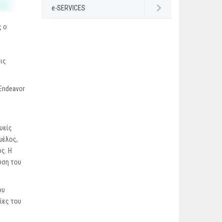
e-SERVICES
Open submenu
ς ο
ις
 Endeavor
υείς
μέλος,
ς. Η
υση του
ου
ίες του