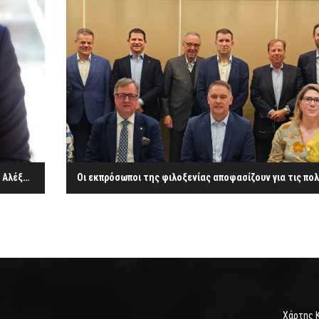
Πρόεδρος της HOTREC εξελέγη ο Προέδρος του ΞΕΕ κ. Αλέξανδρος Βασιλικός
Χάρτης 