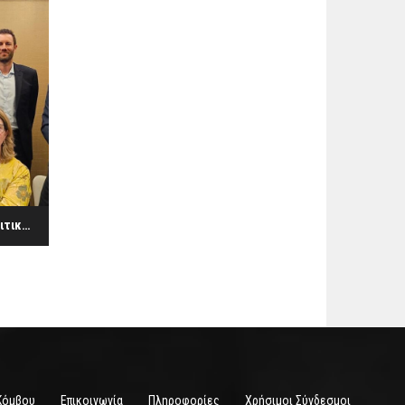
Οι εκπρόσωποι της φιλοξενίας αποφασίζουν για τις πολιτικές προτεραιότητες ενόψει των ευρωεκλογών
Κόμβου
Επικοινωνία
Πληροφορίες
Χρήσιμοι Σύνδεσμοι