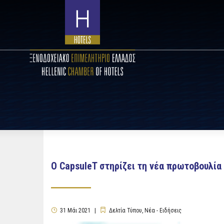
Ο CapsuleT στηρίζει τη νέα πρωτοβουλία
31
Μάι
2021
Δελτία Τύπου
,
Νέα - Ειδήσεις