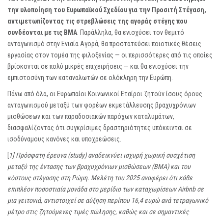
την υλοποίηση του Ευρωπαϊκού Σχεδίου για την Προσιτή Στέγαση,
αντιμετωπίζοντας τις στρεβλώσεις της αγοράς στέγης που
συνδέονται με τις ΒΜΑ
. Παράλληλα, θα ενισχύσει τον θεμιτό
ανταγωνισμό στην Ενιαία Αγορά, θα προστατεύσει ποιοτικές θέσεις
εργασίας στον τομέα της φιλοξενίας — οι περισσότερες από τις οποίες
βρίσκονται σε πολύ μικρές επιχειρήσεις — και θα ενισχύσει την
εμπιστοσύνη των καταναλωτών σε ολόκληρη την Ευρώπη.
Πάνω από όλα, οι Ευρωπαίοι Κοινωνικοί Εταίροι ζητούν ίσους όρους
ανταγωνισμού μεταξύ των φορέων εκμετάλλευσης βραχυχρόνιων
μισθώσεων και των παραδοσιακών παρόχων καταλυμάτων,
διασφαλίζοντας ότι συγκρίσιμες δραστηριότητες υπόκεινται σε
ισοδύναμους κανόνες και υποχρεώσεις.
[
1]
Πρόσφατη έρευνα (
study
) αναδεικνύει ισχυρή χωρική συσχέτιση
μεταξύ της έντασης των βραχυχρόνιων μισθώσεων (ΒΜΑ) και του
κόστους στέγασης στη Ρώμη. Μελέτη του 2025 αναφέρει ότι κάθε
επιπλέον ποσοστιαία μονάδα στο μερίδιο των καταχωρίσεων Airbnb σε
μια γειτονιά, αντιστοιχεί σε αύξηση περίπου 16,4 ευρώ ανά τετραγωνικό
μέτρο στις ζητούμενες τιμές πώλησης, καθώς και σε σημαντικές