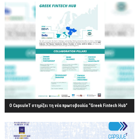
Ο CapsuleT στηρίζει τη νέα πρωτοβουλία “Greek Fintech Hub”