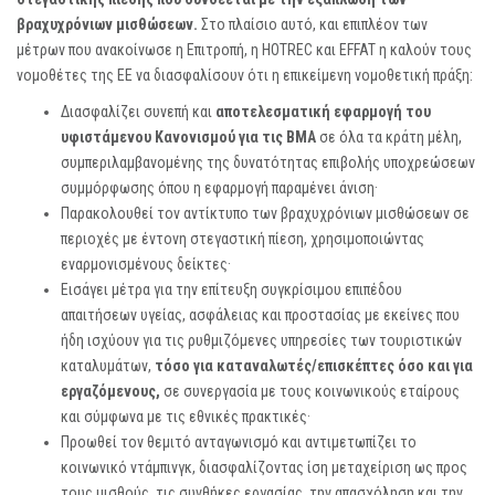
βραχυχρόνιων μισθώσεων.
Στο πλαίσιο αυτό, και επιπλέον των
μέτρων που ανακοίνωσε η Επιτροπή, η HOTREC και EFFAT η καλούν τους
νομοθέτες της ΕΕ να διασφαλίσουν ότι η επικείμενη νομοθετική πράξη:
Διασφαλίζει συνεπή και
αποτελεσματική εφαρμογή του
υφιστάμενου Κανονισμού για τις ΒΜΑ
σε όλα τα κράτη μέλη,
συμπεριλαμβανομένης της δυνατότητας επιβολής υποχρεώσεων
συμμόρφωσης όπου η εφαρμογή παραμένει άνιση·
Παρακολουθεί τον αντίκτυπο των βραχυχρόνιων μισθώσεων σε
περιοχές με έντονη στεγαστική πίεση, χρησιμοποιώντας
εναρμονισμένους δείκτες·
Εισάγει μέτρα για την επίτευξη συγκρίσιμου επιπέδου
απαιτήσεων υγείας, ασφάλειας και προστασίας με εκείνες που
ήδη ισχύουν για τις ρυθμιζόμενες υπηρεσίες των τουριστικών
καταλυμάτων,
τόσο για καταναλωτές/επισκέπτες όσο και για
εργαζόμενους,
σε συνεργασία με τους κοινωνικούς εταίρους
και σύμφωνα με τις εθνικές πρακτικές·
Προωθεί τον θεμιτό ανταγωνισμό και αντιμετωπίζει το
κοινωνικό ντάμπινγκ, διασφαλίζοντας ίση μεταχείριση ως προς
τους μισθούς, τις συνθήκες εργασίας, την απασχόληση και την