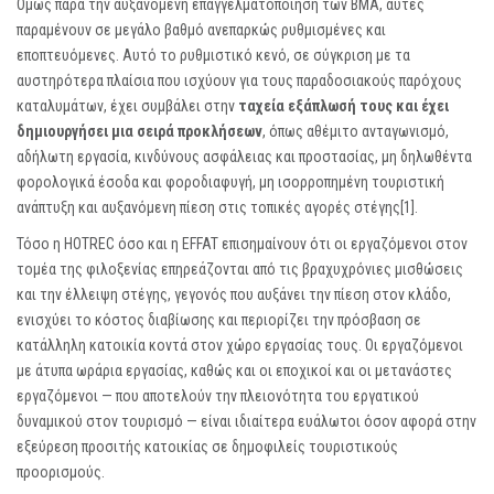
Όμως παρά την αυξανόμενη επαγγελματοποίηση των ΒΜΑ, αυτές
παραμένουν σε μεγάλο βαθμό ανεπαρκώς ρυθμισμένες και
εποπτευόμενες. Αυτό το ρυθμιστικό κενό, σε σύγκριση με τα
αυστηρότερα πλαίσια που ισχύουν για τους παραδοσιακούς παρόχους
καταλυμάτων, έχει συμβάλει στην
ταχεία εξάπλωσή τους και έχει
δημιουργήσει μια σειρά προκλήσεων
, όπως αθέμιτο ανταγωνισμό,
αδήλωτη εργασία, κινδύνους ασφάλειας και προστασίας, μη δηλωθέντα
φορολογικά έσοδα και φοροδιαφυγή, μη ισορροπημένη τουριστική
ανάπτυξη και αυξανόμενη πίεση στις τοπικές αγορές στέγης
[1]
.
Τόσο η HOTREC όσο και η EFFAT επισημαίνουν ότι οι εργαζόμενοι στον
τομέα της φιλοξενίας επηρεάζονται από τις βραχυχρόνιες μισθώσεις
και την έλλειψη στέγης, γεγονός που αυξάνει την πίεση στον κλάδο,
ενισχύει το κόστος διαβίωσης και περιορίζει την πρόσβαση σε
κατάλληλη κατοικία κοντά στον χώρο εργασίας τους. Οι εργαζόμενοι
με άτυπα ωράρια εργασίας, καθώς και οι εποχικοί και οι μετανάστες
εργαζόμενοι — που αποτελούν την πλειονότητα του εργατικού
δυναμικού στον τουρισμό — είναι ιδιαίτερα ευάλωτοι όσον αφορά στην
εξεύρεση προσιτής κατοικίας σε δημοφιλείς τουριστικούς
προορισμούς.