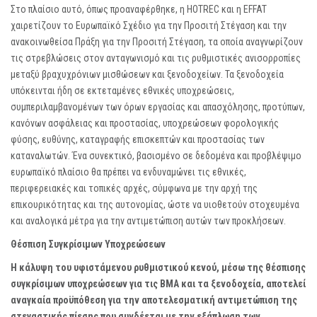
Στο πλαίσιο αυτό, όπως προαναφέρθηκε, η HOTREC και η EFFAT
χαιρετίζουν το Ευρωπαϊκό Σχέδιο για την Προσιτή Στέγαση και την
ανακοινωθείσα Πράξη για την Προσιτή Στέγαση, τα οποία αναγνωρίζουν
τις στρεβλώσεις στον ανταγωνισμό και τις ρυθμιστικές ανισορροπίες
μεταξύ βραχυχρόνιων μισθώσεων και ξενοδοχείων. Τα ξενοδοχεία
υπόκεινται ήδη σε εκτεταμένες εθνικές υποχρεώσεις,
συμπεριλαμβανομένων των όρων εργασίας και απασχόλησης, προτύπων,
κανόνων ασφάλειας και προστασίας, υποχρεώσεων φορολογικής
φύσης, ευθύνης, καταγραφής επισκεπτών και προστασίας των
καταναλωτών. Ένα συνεκτικό, βασισμένο σε δεδομένα και προβλέψιμο
ευρωπαϊκό πλαίσιο θα πρέπει να ενδυναμώνει τις εθνικές,
περιφερειακές και τοπικές αρχές, σύμφωνα με την αρχή της
επικουρικότητας και της αυτονομίας, ώστε να υιοθετούν στοχευμένα
και αναλογικά μέτρα για την αντιμετώπιση αυτών των προκλήσεων.
Θέσπιση Συγκρίσιμων Υποχρεώσεων
Η κάλυψη του υφιστάμενου ρυθμιστικού κενού, μέσω της θέσπισης
συγκρίσιμων υποχρεώσεων για τις ΒΜΑ και τα ξενοδοχεία, αποτελεί
αναγκαία προϋπόθεση για την αποτελεσματική αντιμετώπιση της
στεγαστικής πίεσης που συνδέεται με την εξάπλωση των