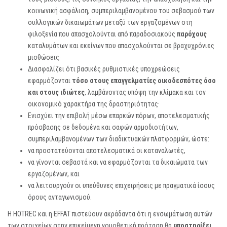
κοινωνική ασφάλιση, συμπεριλαμβανομένου του σεβασμού των
συλλογικών δικαιωμάτων μεταξύ των εργαζομένων στη
φιλοξενία που απασχολούνται από παραδοσιακούς
παρόχους
καταλυμάτων και εκείνων που απασχολούνται σε βραχυχρόνιες
μισθώσεις·
Διασφαλίζει ότι βασικές ρυθμιστικές υποχρεώσεις
εφαρμόζονται
τόσο στους επαγγελματίες οικοδεσπότες όσο
και στους ιδιώτες
, λαμβάνοντας υπόψη την κλίμακα και τον
οικονομικό χαρακτήρα της δραστηριότητας·
Ενισχύει την επιβολή μέσω επαρκών πόρων, αποτελεσματικής
πρόσβασης σε δεδομένα και σαφών αρμοδιοτήτων,
συμπεριλαμβανομένων των διαδικτυακών πλατφορμών, ώστε:
να προστατεύονται αποτελεσματικά οι καταναλωτές,
να γίνονται σεβαστά και να εφαρμόζονται τα δικαιώματα των
εργαζομένων, και
να λειτουργούν οι υπεύθυνες επιχειρήσεις με πραγματικά ίσους
όρους ανταγωνισμού.
Η HOTREC και η EFFAT πιστεύουν ακράδαντα ότι η ενσωμάτωση αυτών
των στοιχείων στην επικείμενη νομοθετική πρόταση θα
υποστηρίξει