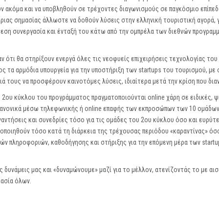
ν ακόμα και να υποβληθούν σε τρέχοντες διαγωνισμούς σε παγκόσμιο επίπεδ
καίριας σημασίας άλλωστε να δοθούν λύσεις στην ελληνική τουριστική αγορά, γ
 άμεση συνεργασία και ένταξή του κάτω από την ομπρέλα των διεθνών προγραμ
αν ότι θα στηρίξουν ενεργά όλες τις νεοφυείς επιχειρήσεις τεχνολογίας του
 τα αρμόδια υπουργεία για την υποστήριξη των startups του τουρισμού, με 
ιά τους να προσφέρουν καινοτόμες λύσεις, ιδιαίτερα μετά την κρίση που δια
υ 2ου κύκλου του προγράμματος πραγματοποιούνται online χάρη σε ειδικές, 
κανονικά μέσω τηλεφωνικής ή online επαφής των εκπροσώπων των 10 ομάδων
ναντήσεις και συνεδρίες τόσο για τις ομάδες του 2ου κύκλου όσο και ευρύτε
υλοποιηθούν τόσο κατά τη διάρκεια της τρέχουσας περιόδου «καραντίνας» όσο
ών πληροφοριών, καθοδήγησης και στήριξης για την επόμενη μέρα των startu
 δυνάμεις μας και «δυναμώνουμε» μαζί για το μέλλον, ατενίζοντάς το με αισ
μασία όλων.