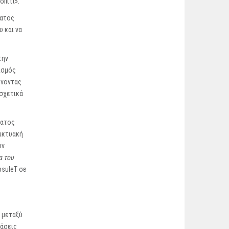
σπίτι».
ματος
 και να
την
ρισμός
ρνοντας
 σχετικά
ματος
δικτυακή
ων
α του
psuleT σε
 μεταξύ
τάσεις