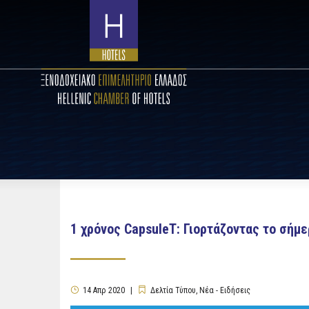
1 χρόνος CapsuleT: Γιορτάζοντας το σήμε
14
Απρ
2020
Δελτία Τύπου
,
Νέα - Ειδήσεις