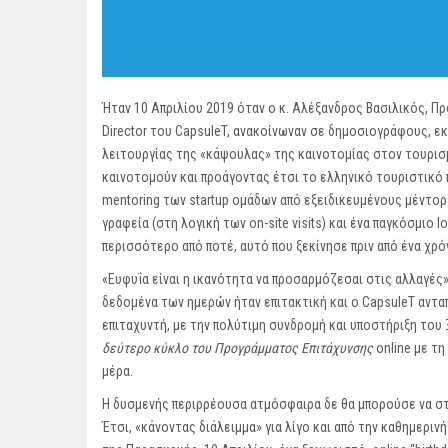
Ήταν 10 Απριλίου 2019 όταν ο κ. Αλέξανδρος Βασιλικός, Πρ
Director του CapsuleT, ανακοίνωναν σε δημοσιογράφους, 
λειτουργίας της «κάψουλας» της καινοτομίας στον τουρισ
καινοτομούν και προάγοντας έτσι το ελληνικό τουριστικό 
mentoring των startup ομάδων από εξειδικευμένους μέντορ
γραφεία (στη λογική των on-site visits) και ένα παγκόσμιο l
περισσότερο από ποτέ, αυτό που ξεκίνησε πριν από ένα χρό
«Ευφυΐα είναι η ικανότητα να προσαρμόζεσαι στις αλλαγές»
δεδομένα των ημερών ήταν επιτακτική και ο CapsuleT αντ
επιταχυντή, με την πολύτιμη συνδρομή και υποστήριξη το
δεύτερο κύκλο του Προγράμματος Επιτάχυνσης
online με τ
μέρα.
Η δυσμενής περιρρέουσα ατμόσφαιρα δε θα μπορούσε να στ
Έτσι, «κάνοντας διάλειμμα» για λίγο και από την καθημερι