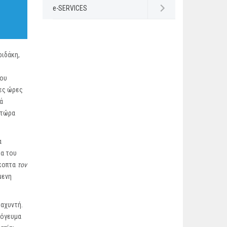
e-SERVICES
Open submenu
ριδάκη,
που
τες ώρες
ά
, τώρα
α
δα του
κοπτα
τον
μενη
ταχυντή.
πόγευμα