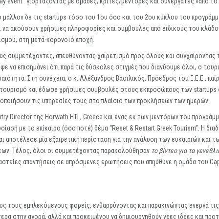
day event” γιορτάζοντας με ομάδες, κριτές/μέντορες και συνεργάτες «από το 
 μάλλον δε τις startups τόσο του 1ου όσο και του 2ου κύκλου του προγράμ
-, να ακούσουν χρήσιμες πληροφορίες και συμβουλές από ειδικούς του κλάδου
ισμού, στη μετά-κορονοϊό εποχή.
υς συμμετέχοντες, απευθύνοντας χαιρετισμό προς όλους και συγχαίροντας 
ψε να επισημάνει ότι παρά τις δύσκολες στιγμές που διανύουμε όλοι, ο του
αιότητα. Στη συνέχεια, ο κ. Αλέξανδρος Βασιλικός, Πρόεδρος του Ξ.Ε.Ε., παί
ον τουρισμό και έδωσε χρήσιμες συμβουλές στους εκπροσώπους των startups
ιοποιήσουν τις υπηρεσίες τους στο πλαίσιο των προκλήσεων των ημερών.
ntry Director της Horwath HTL, Greece και ένας εκ των μεντόρων του προγράμ
ίασή με το επίκαιρο (όσο ποτέ) θέμα “Reset & Restart Greek Tourism”. Η δια
 αποτέλεσε μία εξαιρετική περίσταση για την ανάλυση των ευκαιριών και τ
εων. Τέλος, όλοι οι συμμετέχοντας παρακολούθησαν
το βίντεο για τα γενέθλι
αι αστείες απαντήσεις σε απρόσμενες ερωτήσεις που απηύθυνε η ομάδα του Ca
ους τους εμπλεκόμενους φορείς, ενθαρρύνοντας και παρακινώντας ενεργά τις
ερα στην αγορά, αλλά και προκειμένου να δημιουργηθούν νέες ιδέες και προ