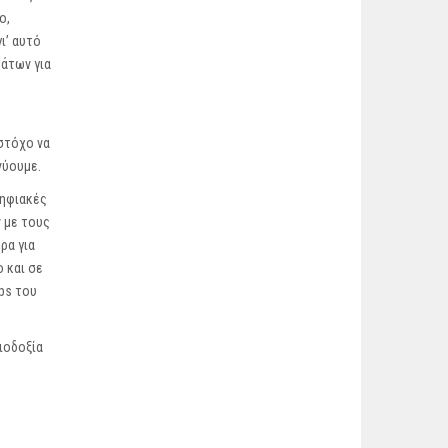
ο,
ι’ αυτό
μάτων για
στόχο να
νύουμε.
ψηφιακές
 με τους
ρα για
 και σε
ps του
ιοδοξία