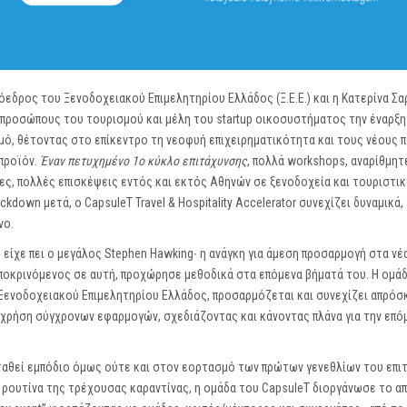
όεδρος του Ξενοδοχειακού Επιμελητηρίου Ελλάδος (Ξ.Ε.Ε.) και η Κατερίνα Σα
εκπροσώπους του τουρισμού και μέλη του startup οικοσυστήματος την έναρξη
μό, θέτοντας στο επίκεντρο τη νεοφυή επιχειρηματικότητα και τους νέους 
προϊόν.
Έναν πετυχημένο 1o κύκλο επιτάχυνσης
, πολλά workshops, αναρίθμη
ες, πολλές επισκέψεις εντός και εκτός Αθηνών σε ξενοδοχεία και τουριστικ
ockdown μετά, ο CapsuleT Travel & Hospitality Accelerator συνεχίζει δυναμικά
νο.
 είχε πει ο μεγάλος Stephen Hawking∙ η ανάγκη για άμεση προσαρμογή στα νέ
αποκρινόμενος σε αυτή, προχώρησε μεθοδικά στα επόμενα βήματά του. Η ομά
υ Ξενοδοχειακού Επιμελητηρίου Ελλάδος, προσαρμόζεται και συνεχίζει απρόσ
η χρήση σύγχρονων εφαρμογών, σχεδιάζοντας και κάνοντας πλάνα για την επό
αθεί εμπόδιο όμως ούτε και στον εορτασμό των πρώτων γενεθλίων του επι
νή ρουτίνα της τρέχουσας καραντίνας, η ομάδα του CapsuleT διοργάνωσε το α