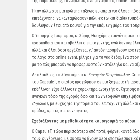
της Παρασκευής, 10 Απριλίου, ένα ξεχωριστό, online “birth
Ήταν άλλωστε μία πρώτης τάξεως ευκαιρία για όλους, πόσο
επιτάχυνσης, να «ανταμώσουν» πάλι -έστω και διαδικτυακά
δουλέψουν έτσι από κοινού για την επόμενη μέρα του τουρ
Ο Υπουργός Τουρισμού, κ. Χάρης Θεοχάρης «συνάντησε» το
προσπάθεια που καταβάλλει ο επιταχυντής, ενώ δεν παρέλει
αλλά και όλοι όσοι εργάζονται γι’ αυτόν παραμένουν προτερ
το λόγο στο online event, μίλησε για τα νέα δεδομένα στ
με το πώς μπορούν να προσαρμοστούν κατάλληλα και να αξ
Ακολούθως, το λόγο πήρε ο κ.
Ξενοφών Πετρόπουλος
, Cou
του CapsuleT, ο οποίος προχώρησε σε μία ξεχωριστή παρουσ
εκδήλωση είχε άλλωστε χαρακτήρα ανοιχτής συζήτησης και
αναγκών τόσο της αγοράς όσο και των νεοφυών επιχειρήσ
CapsuleT
, με ευχές για την πορεία του επιταχυντή αλλά κ
ομάδες, κριτές και συνεργάτες.
Σχεδιάζοντας με μεθοδικότητα και σιγουριά το αύριο
Ο CapsuleT, τώρα περισσότερο από ποτέ, φέρνει κοντά όλ
τους συνέργειες, με σκοπό να βγουν όλοι αποτελεσματικότ