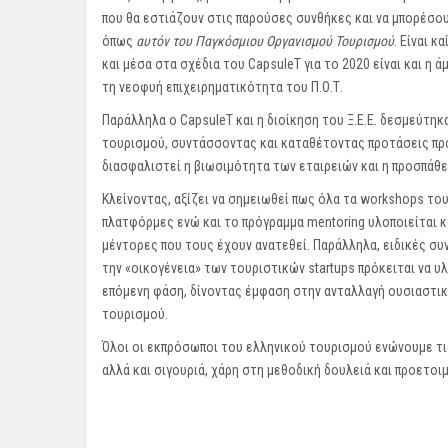
που θα εστιάζουν στις παρούσες συνθήκες και να μπορέσου
όπως
αυτόν του Παγκόσμιου Οργανισμού Τουρισμού
. Είναι 
και μέσα στα σχέδια του CapsuleT για το 2020 είναι και η
τη νεοφυή επιχειρηματικότητα του Π.Ο.Τ.
Παράλληλα ο CapsuleT και η διοίκηση του Ξ.Ε.Ε. δεσμεύτηκ
τουρισμού, συντάσσοντας και καταθέτοντας προτάσεις προς
διασφαλιστεί η βιωσιμότητα των εταιρειών και η προσπάθε
Κλείνοντας, αξίζει να σημειωθεί πως όλα τα workshops το
πλατφόρμες ενώ και το πρόγραμμα mentoring υλοποιείται 
μέντορες που τους έχουν ανατεθεί. Παράλληλα, ειδικές συ
την «οικογένεια» των τουριστικών startups πρόκειται να 
επόμενη φάση, δίνοντας έμφαση στην ανταλλαγή ουσιαστικ
τουρισμού.
Όλοι οι εκπρόσωποι του ελληνικού τουρισμού ενώνουμε τις
αλλά και σιγουριά, χάρη στη μεθοδική δουλειά και προετοι