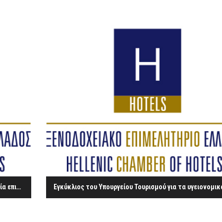
Διαδικτυακά Σεμινάρια “Ψηφιακά εργαλεία και εμπειρία επισκέπτη για επιχειρήσεις φιλοξενίας” από τη Google και το Ξενοδοχειακό Επιμελητήριο Ελλάδος