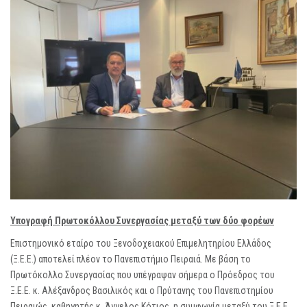
Υπογραφή Πρωτοκόλλου Συνεργασίας μεταξύ των δύο φορέων
Επιστημονικό εταίρο του Ξενοδοχειακού Επιμελητηρίου Ελλάδος
(Ξ.Ε.Ε.) αποτελεί πλέον το Πανεπιστήμιο Πειραιά. Με βάση το
Πρωτόκολλο Συνεργασίας που υπέγραψαν σήμερα ο Πρόεδρος του
Ξ.Ε.Ε. κ. Αλέξανδρος Βασιλικός και ο Πρύτανης του Πανεπιστημίου
Πειραιώς, καθηγητής κ. Άγγελος Κότιος, η συμφωνία μεταξύ του Ξ.Ε.Ε.