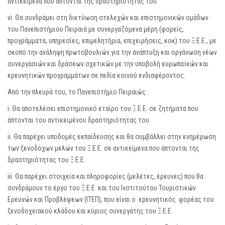
αντικείμενα που άπτονται της δραστηριότητας του.
vi. Θα συνδράμει στη δικτύωση στελεχών και επιστημονικών ομάδων
του Πανεπιστήμιου Πειραιά με συνεργαζόμενα μέρη (φορείς,
προγράμματα, υπηρεσίες, επιμελητήρια, επιχειρήσεις, κοκ) του Ξ.Ε.Ε., με
σκοπό την ανάληψη πρωτοβουλιών για την ανάπτυξη και οργάνωση νέων
συνεργασιών και δράσεων σχετικών με την υποβολή ευρωπαϊκών και
ερευνητικών προγραμμάτων σε πεδία κοινού ενδιαφέροντος.
Από την πλευρά του, το Πανεπιστήμιο Πειραιώς :
i. Θα αποτελέσει επιστημονικό εταίρο του Ξ.Ε.Ε. σε ζητήματα που
άπτονται του αντικειμένου δραστηριότητας του.
ii. Θα παρέχει υποδομές εκπαίδευσης και θα συμβάλλει στην ενημέρωση
των ξενοδόχων μελών του Ξ.Ε.Ε. σε αντικείμενα που άπτονται της
δραστηριότητας του Ξ.Ε.Ε.
iii. Θα παρέχει στοιχεία και πληροφορίες (μελέτες, έρευνες) που θα
συνδράμουν το έργο του Ξ.Ε.Ε και του Ινστιτούτου Τουριστικών
Ερευνών και Προβλέψεων (ΙΤΕΠ), που είναι ο ερευνητικός φορέας του
ξενοδοχειακού κλάδου και κύριος συνεργάτης του Ξ.Ε.Ε.