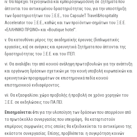
iv. Θα παρέχει τεχνογνωσία και εμπειρογνωμοσύνη σε ζητήματα που
άπτονται του αντικειμένου δραστηριότητας του, για την υποστήριξη
των δραστηριοτήτων του Ξ.Ε.Ε., του CapsuleT Travel&Hospitality
Accelerator του Ξ.Ε.Ε., καθώς και των προϊόντων-σημάτων του Ξ.Ε.Ε.
«ΕΛΛΗΝΙΚΟ ΠΡΩΙΝΟ» και «Boutique hotel”.
v. Θα κατευθύνει μέρος της ακαδημαϊκής έρευνας (διπλωματικές
εργασίες, κα) σε ανάγκες και ερευνητικά ζητήματα που άπτονται της
δραστηριότητας του Ξ.Ε.Ε. και του ΙΤΕΠ.
vi. Θα αναλάβει την από κοινού ανάληψη πρωτοβουλιών για την ανάπτυξη
και οργάνωση δράσεων σχετικών με την κοινή υποβολή ευρωπαϊκών και
ερευνητικών προγραμμάτων σε επιστημονικά πεδία κοινού
επιστημονικού ενδιαφέροντος.
vii. Θα εξασφαλίσει χώρο προβολής ή προβολή σε χρόνο χορηγών του
Ξ.Ε.Ε. σε εκδηλώσεις του ΠΑ.ΠΕΙ.
Επισημαίνεται ότι
για την υλοποίηση των δράσεων που απορρέουν από
το πρωτόκολλο συνεργασίας που υπεγράφη, θα καταρτιστούν
επιμέρους συμφωνίες στις οποίες θα εξειδικεύεται το αντικείμενο της
εκάστοτε συνεργασίας. Επίσης, προβλέπεται η συγκρότηση κοινών