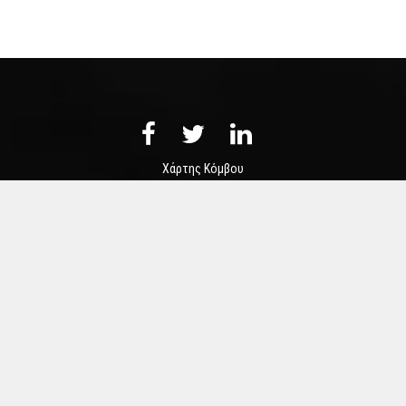
Χάρτης Κόμβου
Επικοινωνία
Πληροφορίες
Χρήσιμοι Σύνδεσμοι
Δημιουργήθηκε από
NELIOS.COM
COPYRIGHT ALL RIGHTS RESERVED.