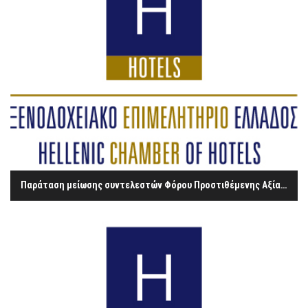
Παράταση μείωσης συντελεστών Φόρου Προστιθέμενης Αξίας (Φ.Π.Α.) για τα νησιά Λέρο, Λέσβο, Κω, Σάμο και Χίο.