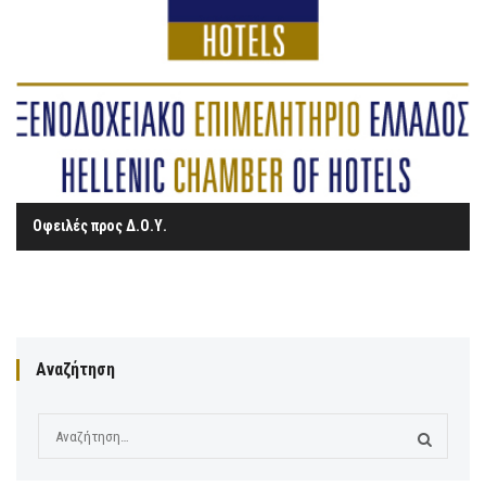
Οφειλές προς Δ.Ο.Υ.
Αναζήτηση