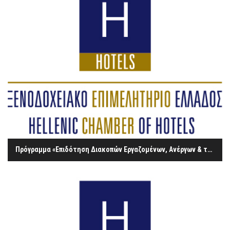
Πρόγραμμα «Επιδότηση Διακοπών Εργαζομένων, Ανέργων & των Οικογενειών αυτών με Επιταγή Κοινωνικού Τουρισμού έτους 2015-2016» για τα νησιά Λέσβος, Χίος, Σάμος, Λέρος και Κως