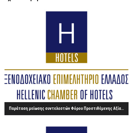
Παράταση μείωσης συντελεστών Φόρου Προστιθέμενης Αξίας (Φ.Π.Α.) για τα νησιά Λέρο, Λέσβο, Κω, Σάμο και Χίο.