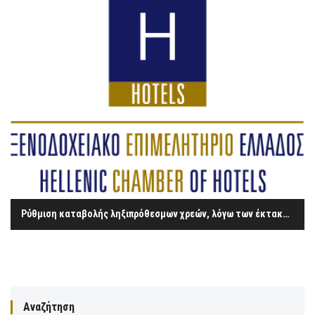
Ρύθμιση καταβολής ληξιπρόθεσμων χρεών, λόγω των έκτακτων αναγκών που προέκυψαν λόγω εκδήλωσης έντονων βροχοπτώσεων στις 6,7 και 08.09.2016 στον Δήμο Πύργου, της Π.Ε. Ηλείας, της Περιφέρειας Δυτικής Ελλάδας.
Αναζήτηση