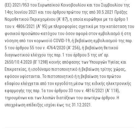
(ΕΕ) 2021/953 του Ευρωπαϊκού Κοινοβουλίου και του Συμβουλίου της
14ης Ιουνίου 2021 και του άρθρου πρώτου της από 30.5.2021 Πράξης
Νομοθετικού Περιεχομένου (Α’ 87), η οποία κυρώθηκε με το άρθρο 1
του ν. 4806/2021 (Α’ 95) με πληροφορίες σχετικά με την κατάσταση του
φυσικού προσώπου-κατόχου του όσον αφορά στον εμβολιασμό ή στη
νόσηση από τον κορωνοϊό COVID-19, ή βεβαίωση εμβολιασμού της παρ.
5 του άρθρου 55 του ν. 4764/2020 (Α’ 256), ή βεβαίωση θετικού
διαγνωστικού ελέγχου της παρ. 1 του άρθρου 5 της υπ’ αρ.
2650/10.4.2020 (Β’ 1298) κοινής απόφασης των Υπουργών Υγείας και
Επικρατείας, ή ισοδύναμο πιστοποιητικό ή βεβαίωση τρίτης χώρας,
εφόσον υφίστανται. Το πιστοποιητικό ή η βεβαίωση του πρώτου
εδαφίου ελέγχεται από τον εργοδότη μέσω της ειδικής ηλεκτρονικής
εφαρμογής της παρ. 1α του άρθρου 33 του ν. 4816/2021 (Α’ 118),
τηρουμένων και των λοιπών διατάξεων του ανωτέρω άρθρου. Η
υποχρέωση επίδειξης ισχύει έως τις 31.12.2021.