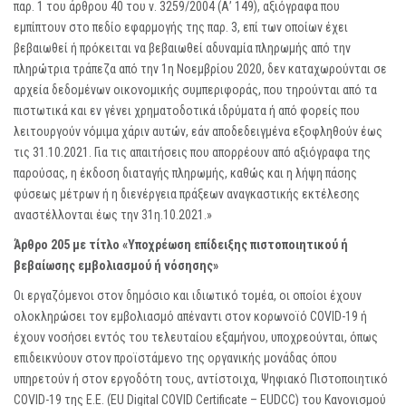
παρ. 1 του άρθρου 40 του ν. 3259/2004 (Α’ 149), αξιόγραφα που
εμπίπτουν στο πεδίο εφαρμογής της παρ. 3, επί των οποίων έχει
βεβαιωθεί ή πρόκειται να βεβαιωθεί αδυναμία πληρωμής από την
πληρώτρια τράπεζα από την 1η Νοεμβρίου 2020, δεν καταχωρούνται σε
αρχεία δεδομένων οικονομικής συμπεριφοράς, που τηρούνται από τα
πιστωτικά και εν γένει χρηματοδοτικά ιδρύματα ή από φορείς που
λειτουργούν νόμιμα χάριν αυτών, εάν αποδεδειγμένα εξοφληθούν έως
τις 31.10.2021. Για τις απαιτήσεις που απορρέουν από αξιόγραφα της
παρούσας, η έκδοση διαταγής πληρωμής, καθώς και η λήψη πάσης
φύσεως μέτρων ή η διενέργεια πράξεων αναγκαστικής εκτέλεσης
αναστέλλονται έως την 31η.10.2021.»
Άρθρο 205 με τίτλο «Υποχρέωση επίδειξης πιστοποιητικού ή
βεβαίωσης εμβολιασμού ή νόσησης»
Οι εργαζόμενοι στον δημόσιο και ιδιωτικό τομέα, οι οποίοι έχουν
ολοκληρώσει τον εμβολιασμό απέναντι στον κορωνοϊό COVID-19 ή
έχουν νοσήσει εντός του τελευταίου εξαμήνου, υποχρεούνται, όπως
επιδεικνύουν στον προϊστάμενο της οργανικής μονάδας όπου
υπηρετούν ή στον εργοδότη τους, αντίστοιχα, Ψηφιακό Πιστοποιητικό
COVID-19 της Ε.Ε. (EU Digital COVID Certificate – EUDCC) του Κανονισμού