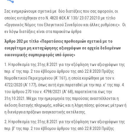
Σας ενημερώνουμε σχετικά με δύο διατάξεις που σας αφορούν, οι
οποίες εντάχθηκαν στο Ν. 4820 ΦΕΚ Α’ 130/ 23.07.20210 με τίτλο
«Οργανικός Νόμος του Ελεγκτικού Συνεδρίου και άλλες ρυθμίσεις». Οι
εν λόγω διατάξεις είναι στα παρακάτω άρθρα
Άρθρο 202 με τίτλο «Παρατάσεις προθεσμιών σχετικά με το
ευεργέτημα μη καταχώρησης αξιογράφων σε αρχεία δεδομένων
οικονομικής συμπεριφοράς υπό όρους»
1. Η προθεσμία της 31ης.8.2021 για την εξόφληση των αξιογράφων της
περ. α’ της παρ. 2 του έβδομου άρθρου της από 22.8.2020 Πράξης
Νομοθετικού Περιεχομένου (Α’ 161), η οποία κυρώθηκε με τον ν.
4722/2020 (Α’ 177), όπως αυτή έχει παραταθεί με την περ. ε’ της παρ. 4
του άρθρου 270 του ν. 4798/2021 (Α’ 68), παρατείνεται έως την
31η.10.2021. Μέχρι την ημερομηνία της παρούσας αναστέλλονται η
έκδοση διαταγής πληρωμής, καθώς και η λήψη πάσης φύσεως μέτρων ή
η διενέργεια πράξεων αναγκαστικής εκτέλεσης.
2. Η προθεσμία της 31ης.8.2021 για την εξόφληση των αξιογράφων της
περ. β’ της παρ. 2 του έβδομου άρθρου της από 22.8.2020 Πράξης