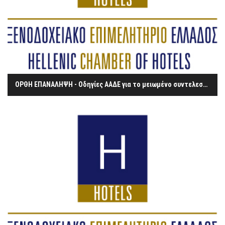
ΟΡΘΗ ΕΠΑΝΑΛΗΨΗ - Οδηγίες ΑΑΔΕ για το μειωμένο συντελεστή του ΦΠΑ στην εστίαση