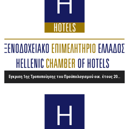
Έγκριση 1ης Τροποποίησης του Προϋπολογισμού οικ. έτους 2019 του Ξ.Ε.Ε. - Απόφαση Υπουργού Τουρισμού