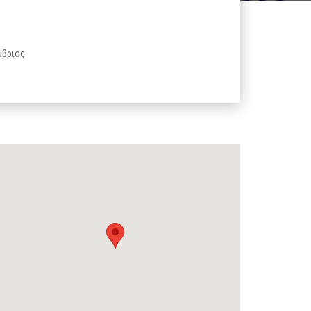
μβριος