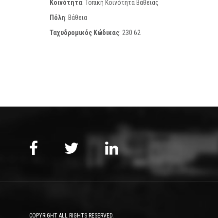
Κοινότητα
: Τοπική Κοινότητα Βάθειας
Πόλη
: Βάθεια
Ταχυδρομικός Κώδικας
:
230 62
COPYRIGHT ALL RIGHTS RESERVED.