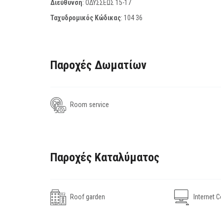
Διεύθυνση
: ΟΔΥΣΣΕΩΣ 15-17
Ταχυδρομικός Κώδικας
:
104 36
Παροχές Δωματίων
Room service
Παροχές Καταλύματος
Roof garden
Internet C