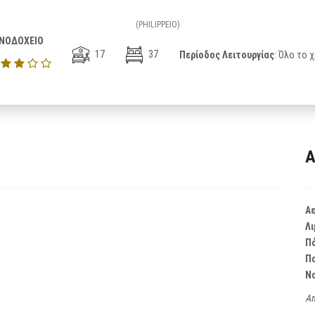
(PHILIPPEIO)
ΝΟΔΟΧΕΙΟ
17
37
Περίοδος Λειτουργίας
: Όλο το 
Α
Α
Λι
Π
Π
Ν
Απ