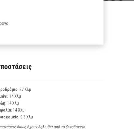
χρόνο
ποστάσεις
εροδρόμιο
: 37 Χλμ
μάνι
: 14 Χλμ
όλη
: 14 Χλμ
αραλία
: 14 Χλμ
οσοκομείο
: 0.3 Χλμ
οστάσεις όπως έχουν δηλωθεί από το ξενοδοχείο