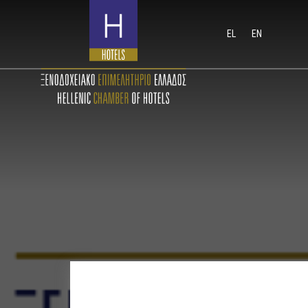
EL
EN