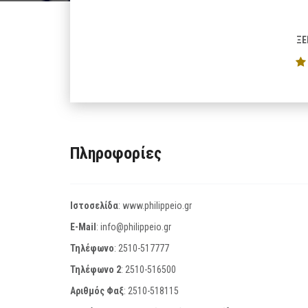
ΞΕ
Πληροφορίες
Ιστοσελίδα
:
www.philippeio.gr
E-Mail
:
info@philippeio.gr
Τηλέφωνο
:
2510-517777
Τηλέφωνο 2
:
2510-516500
Αριθμός Φαξ
:
2510-518115