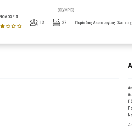
(OLYMPIC)
ΝΟΔΟΧΕΙΟ
13
27
Περίοδος Λειτουργίας
: Όλο το 
Α
Α
Λι
Π
Π
Ν
Απ