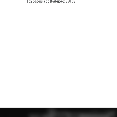
Ταχυδρομικός Κώδικας
:
350 08