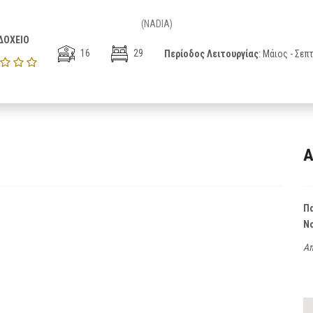
(NADIA)
ΔΟΧΕΙΟ
16
29
Περίοδος Λειτουργίας
: Μάιος - Σεπ
Α
Π
Ν
Απ