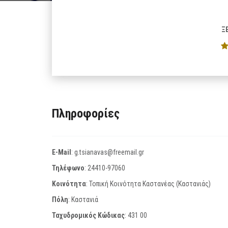
Ξ
Πληροφορίες
E-Mail
:
g.tsianavas@freemail.gr
Τηλέφωνο
:
24410-97060
Κοινότητα
: Τοπική Κοινότητα Καστανέας (Καστανιάς)
Πόλη
: Καστανιά
Ταχυδρομικός Κώδικας
:
431 00