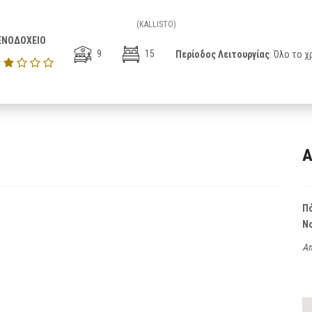
(KALLISTO)
ΕΝΟΔΟΧΕΙΟ
9
15
Περίοδος Λειτουργίας
: Όλο το χ
Α
Π
Ν
Απ