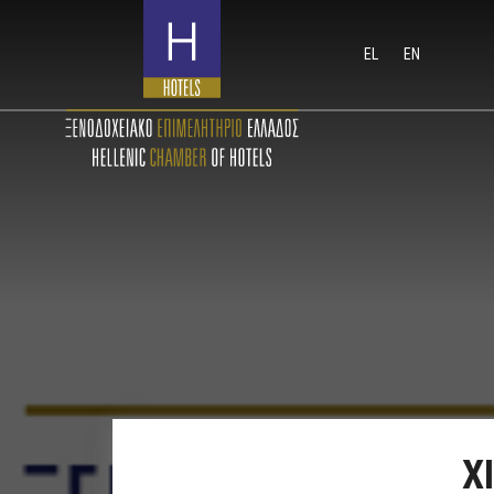
EL
EN
Χ