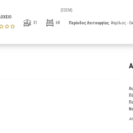
(EDEM)
ΟΧΕΙΟ
31
68
Περίοδος Λειτουργίας
: Απρίλιος - 
Α
Λι
Π
Π
Ν
Απ