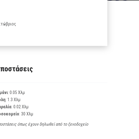
Οκτώβριος
ποστάσεις
μάνι
: 0.05 Χλμ
όλη
: 1.3 Χλμ
αραλία
: 0.02 Χλμ
οσοκομείο
: 30 Χλμ
οστάσεις όπως έχουν δηλωθεί από το ξενοδοχείο