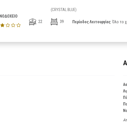
(CRYSTAL BLUE)
ΝΟΔΟΧΕΙΟ
22
39
Περίοδος Λειτουργίας
: Όλο το 
Α
Α
Λι
Π
Π
Ν
Απ