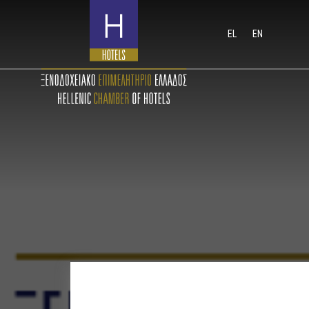
EL
EN