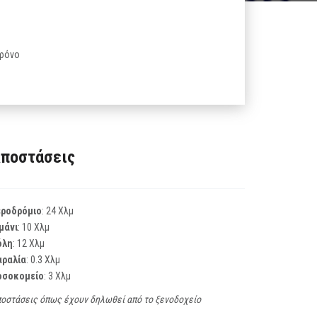
χρόνο
ποστάσεις
εροδρόμιο
: 24 Χλμ
μάνι
: 10 Χλμ
όλη
: 12 Χλμ
αραλία
: 0.3 Χλμ
οσοκομείο
: 3 Χλμ
οστάσεις όπως έχουν δηλωθεί από το ξενοδοχείο