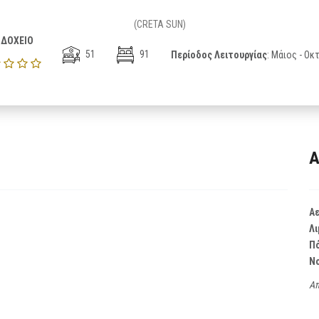
(CRETA SUN)
ΔΟΧΕΙΟ
51
91
Περίοδος Λειτουργίας
: Μάιος - Ο
Α
Α
Λι
Π
Ν
Απ