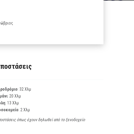
κτώβριος
ποστάσεις
εροδρόμιο
: 32 Χλμ
μάνι
: 20 Χλμ
όλη
: 13 Χλμ
οσοκομείο
: 2 Χλμ
οστάσεις όπως έχουν δηλωθεί από το ξενοδοχείο