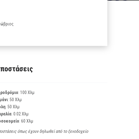
κτώβριος
ποστάσεις
εροδρόμιο
: 100 Χλμ
μάνι
: 50 Χλμ
όλη
: 50 Χλμ
αραλία
: 0.02 Χλμ
οσοκομείο
: 60 Χλμ
οστάσεις όπως έχουν δηλωθεί από το ξενοδοχείο