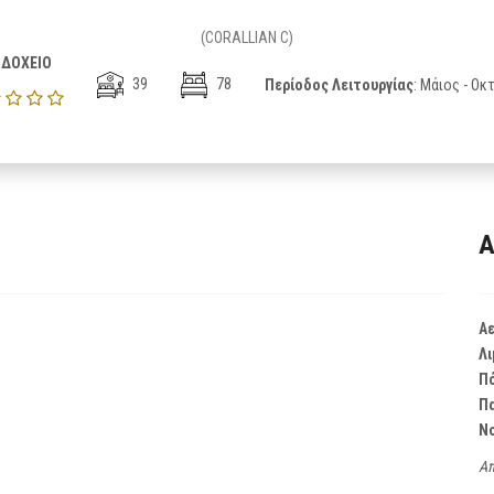
(CORALLIAN C)
ΔΟΧΕΙΟ
39
78
Περίοδος Λειτουργίας
: Μάιος - Ο
Α
Α
Λι
Π
Π
Ν
Απ