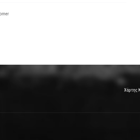
orner
Χάρτης 