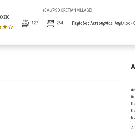
(CALYPSO CRETIAN VILLAGE)
ΧΕΙΟ
127
254
Περίοδος Λειτουργίας
: Απρίλιος -
Α
Α
Λι
Π
Π
Ν
Απ