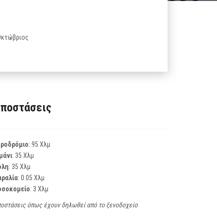
 Οκτώβριος
ποστάσεις
εροδρόμιο
: 95 Χλμ
μάνι
: 35 Χλμ
όλη
: 35 Χλμ
αραλία
: 0.05 Χλμ
οσοκομείο
: 3 Χλμ
οστάσεις όπως έχουν δηλωθεί από το ξενοδοχείο