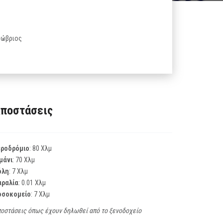
κτώβριος
ποστάσεις
εροδρόμιο
: 80 Χλμ
μάνι
: 70 Χλμ
όλη
: 7 Χλμ
αραλία
: 0.01 Χλμ
οσοκομείο
: 7 Χλμ
οστάσεις όπως έχουν δηλωθεί από το ξενοδοχείο