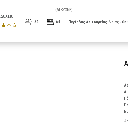
(ALKYONE)
ΔΟΧΕΙΟ
34
64
Περίοδος Λειτουργίας
: Μάιος - Ο
Α
Α
Λι
Π
Π
Ν
Απ