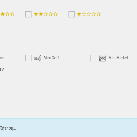
ner
Mini Golf
Mini Market
 TV
ζήτηση...