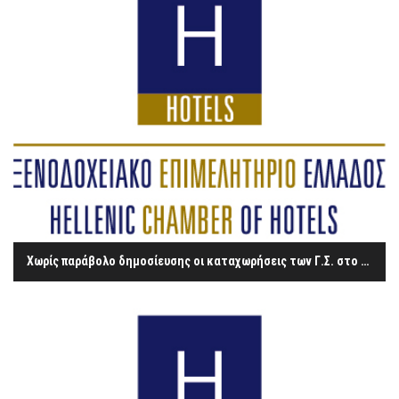
Χωρίς παράβολο δημοσίευσης οι καταχωρήσεις των Γ.Σ. στο ΓΕΜΗ από την 21η Ιουλίου