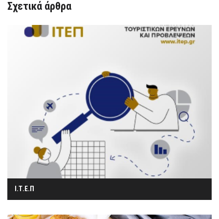
Σχετικά άρθρα
Ι.Τ.Ε.Π