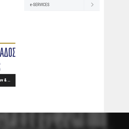
e-SERVICES
Open submenu
Πρόγραμμα «Επιδότηση Διακοπών Εργαζομένων, Ανέργων & των Οικογενειών αυτών με Επιταγή Κοινωνικού Τουρισμού έτους 2015-2016» για τα νησιά Λέσβος, Χίος, Σάμος, Λέρος και Κως