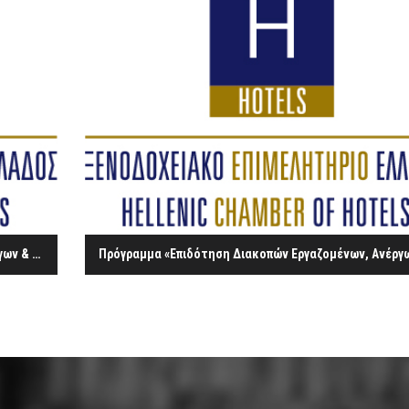
Πρόγραμμα «Επιδότηση Διακοπών Εργαζομένων, Ανέργων & των Οικογενειών αυτών με Επιταγή Κοινωνικού Τουρισμού έτους 2016-2017»