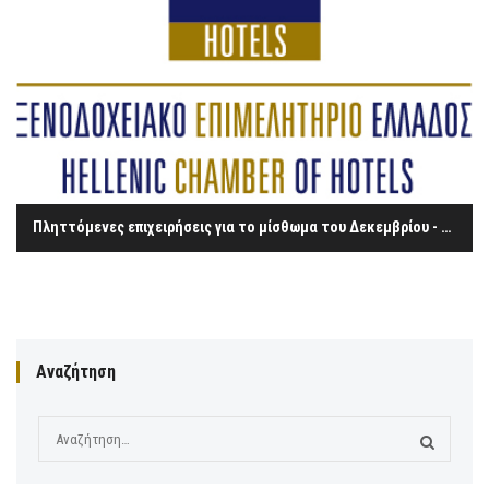
Πληττόμενες επιχειρήσεις για το μίσθωμα του Δεκεμβρίου - Λειτουργία εστιατορίων και καφέ εντός ξενοδοχείων 13/12/2020-7/1/2021
Αναζήτηση