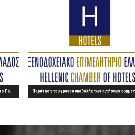
Μέχρι 2/5/2013 η υποβολή της αίτησης συμμετοχής στο Πρόγραμμα κοινωνικού τουρισμού από τον Ο.Γ.Α. για το χρονικό διάστημα από 1/6/2013 έως 31/3/2014