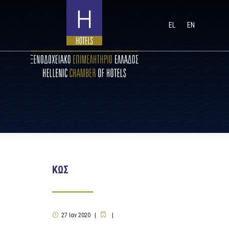
EL
EN
ΚΩΣ
27
Ιαν
2020