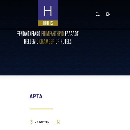
EL
EN
ΑΡΤΑ
27
Ιαν
2020