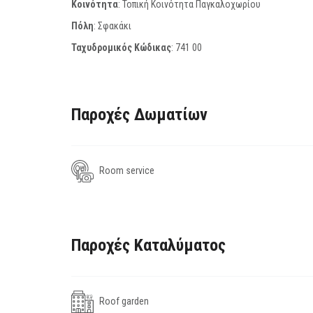
Κοινότητα
: Τοπική Κοινότητα Παγκαλοχωρίου
Πόλη
: Σφακάκι
Ταχυδρομικός Κώδικας
:
741 00
Παροχές Δωματίων
Room service
Παροχές Καταλύματος
Roof garden