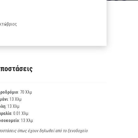
 Οκτώβριος
ποστάσεις
εροδρόμιο
: 70 Χλμ
μάνι
: 13 Χλμ
όλη
: 13 Χλμ
αραλία
: 0.01 Χλμ
οσοκομείο
: 13 Χλμ
οστάσεις όπως έχουν δηλωθεί από το ξενοδοχείο