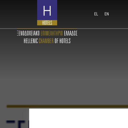
EL
EN