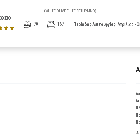
(WHITE OLIVE ELITE RETHYMNO)
ΟΧΕΙΟ
70
167
Περίοδος Λειτουργίας
: Απρίλιος -
Α
Α
Λι
Π
Π
Ν
Απ