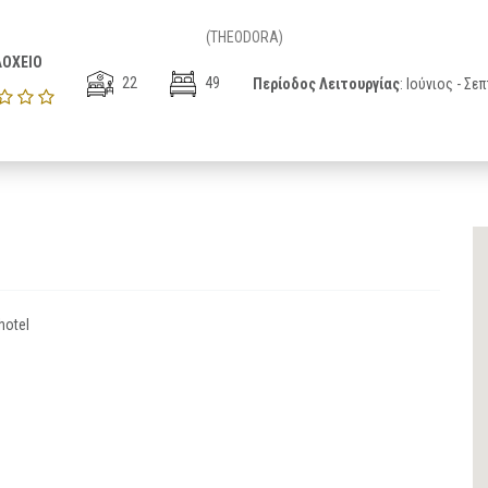
(THEODORA)
ΟΧΕΙΟ
22
49
Περίοδος Λειτουργίας
: Ιούνιος - Σε
hotel