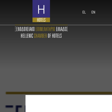
EL
EN