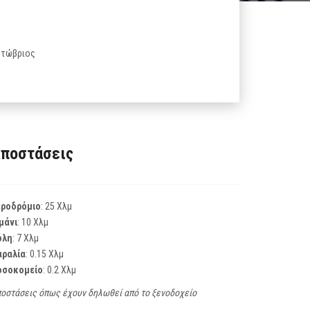
Οκτώβριος
ποστάσεις
εροδρόμιο
: 25 Χλμ
μάνι
: 10 Χλμ
όλη
: 7 Χλμ
αραλία
: 0.15 Χλμ
οσοκομείο
: 0.2 Χλμ
οστάσεις όπως έχουν δηλωθεί από το ξενοδοχείο