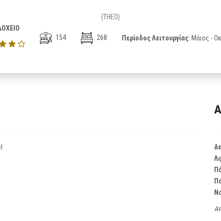
(THEO)
ΟΧΕΙΟ
154
268
Περίοδος Λειτουργίας
: Μάιος - 
Α
l
Α
Λι
Π
Π
Ν
Απ