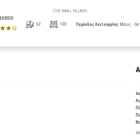
(THE SMALL VILLAGE)
ΔΟΧΕΙΟ
62
100
Περίοδος Λειτουργίας
: Μάιος - Ο
Α
Α
Λι
Π
Π
Ν
Απ