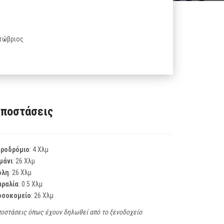
κτώβριος
ποστάσεις
εροδρόμιο
: 4 Χλμ
μάνι
: 26 Χλμ
όλη
: 26 Χλμ
αραλία
: 0.5 Χλμ
οσοκομείο
: 26 Χλμ
οστάσεις όπως έχουν δηλωθεί από το ξενοδοχείο