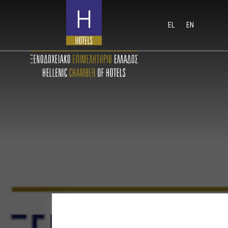
EL
EN