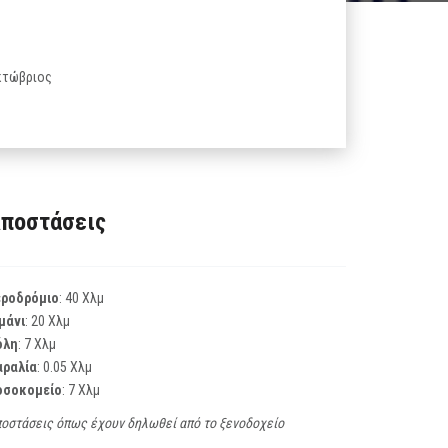
Οκτώβριος
ποστάσεις
εροδρόμιο
: 40 Χλμ
μάνι
: 20 Χλμ
όλη
: 7 Χλμ
αραλία
: 0.05 Χλμ
οσοκομείο
: 7 Χλμ
οστάσεις όπως έχουν δηλωθεί από το ξενοδοχείο