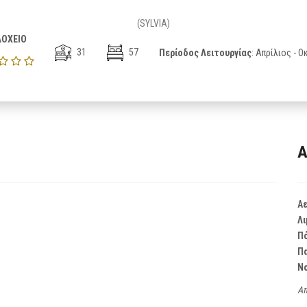
(SYLVIA)
ΟΧΕΙΟ
31
57
Περίοδος Λειτουργίας
: Απρίλιος - 
Α
Α
Λι
Π
Π
Ν
Απ