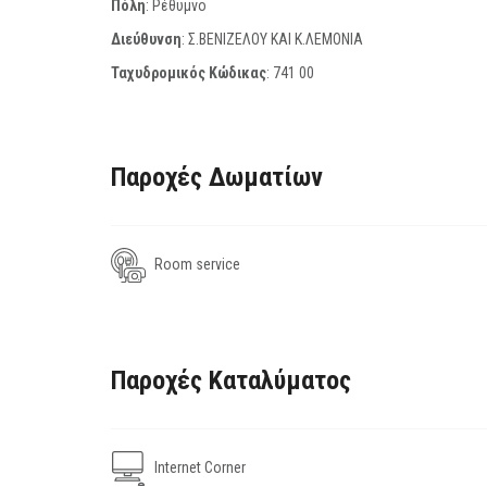
Πόλη
: Ρέθυμνο
Διεύθυνση
: Σ.ΒΕΝΙΖΕΛΟΥ ΚΑΙ Κ.ΛΕΜΟΝΙΑ
Ταχυδρομικός Κώδικας
:
741 00
Παροχές Δωματίων
Room service
Παροχές Καταλύματος
Internet Corner