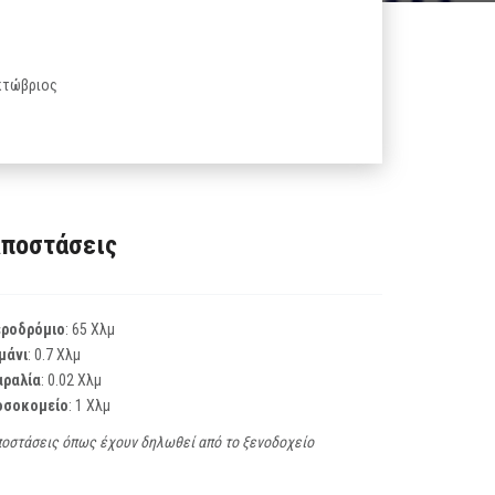
Οκτώβριος
ποστάσεις
εροδρόμιο
: 65 Χλμ
μάνι
: 0.7 Χλμ
αραλία
: 0.02 Χλμ
οσοκομείο
: 1 Χλμ
οστάσεις όπως έχουν δηλωθεί από το ξενοδοχείο