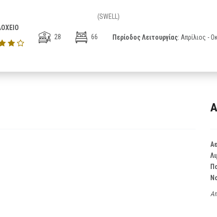
(SWELL)
ΟΧΕΙΟ
28
66
Περίοδος Λειτουργίας
: Απρίλιος - 
Α
Α
Λι
Π
Ν
Απ