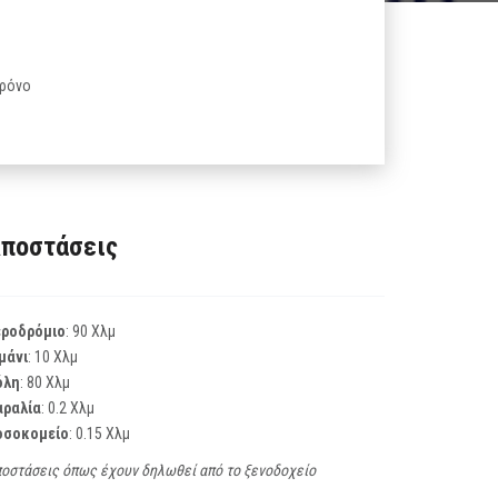
χρόνο
ποστάσεις
εροδρόμιο
: 90 Χλμ
μάνι
: 10 Χλμ
όλη
: 80 Χλμ
αραλία
: 0.2 Χλμ
οσοκομείο
: 0.15 Χλμ
οστάσεις όπως έχουν δηλωθεί από το ξενοδοχείο