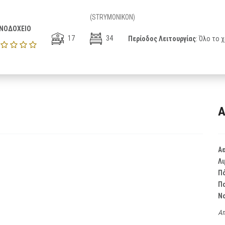
(STRYMONIKON)
ΝΟΔΟΧΕΙΟ
17
34
Περίοδος Λειτουργίας
: Όλο το 
Α
Α
Λι
Π
Π
Ν
Απ