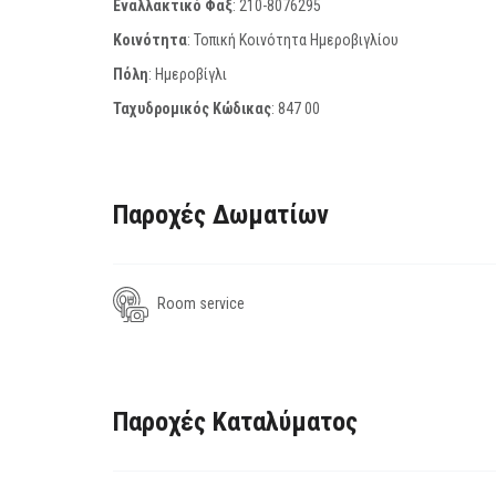
Εναλλακτικό Φαξ
:
210-8076295
Κοινότητα
: Τοπική Κοινότητα Ημεροβιγλίου
Πόλη
: Ημεροβίγλι
Ταχυδρομικός Κώδικας
:
847 00
Παροχές Δωματίων
Room service
Παροχές Καταλύματος