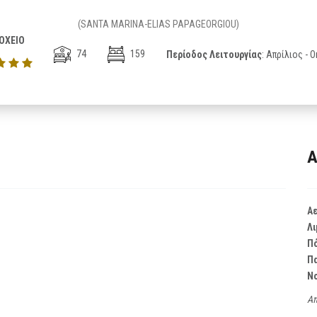
(SANTA MARINA-ELIAS PAPAGEORGIOU)
ΟΧΕΙΟ
74
159
Περίοδος Λειτουργίας
: Απρίλιος -
Α
Α
Λι
Π
Π
Ν
Απ