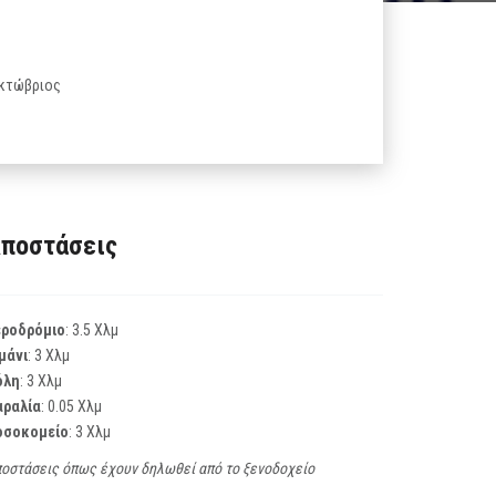
 Οκτώβριος
ποστάσεις
εροδρόμιο
: 3.5 Χλμ
μάνι
: 3 Χλμ
όλη
: 3 Χλμ
αραλία
: 0.05 Χλμ
οσοκομείο
: 3 Χλμ
οστάσεις όπως έχουν δηλωθεί από το ξενοδοχείο