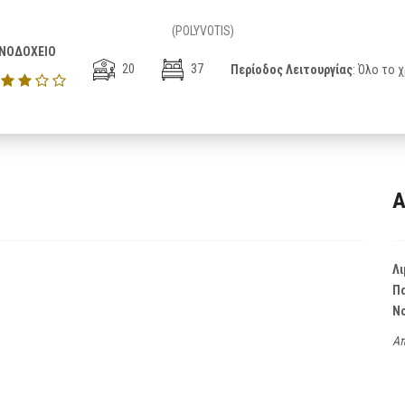
(POLYVOTIS)
ΝΟΔΟΧΕΙΟ
20
37
Περίοδος Λειτουργίας
: Όλο το 
Α
Λι
Π
Ν
Απ