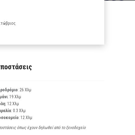
Οκτώβριος
ποστάσεις
εροδρόμιο
: 26 Χλμ
μάνι
: 19 Χλμ
όλη
: 12 Χλμ
αραλία
: 0.3 Χλμ
οσοκομείο
: 12 Χλμ
οστάσεις όπως έχουν δηλωθεί από το ξενοδοχείο