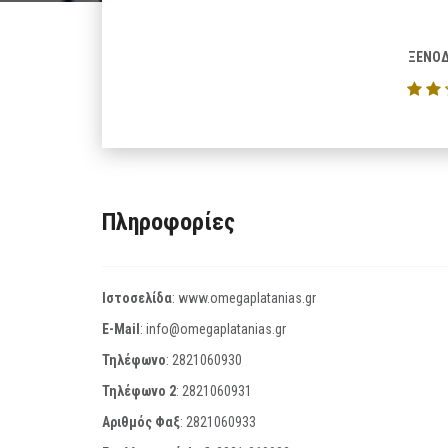
ΞΕΝΟΔ
Πληροφορίες
Ιστοσελίδα
:
www.omegaplatanias.gr
E-Mail
:
info@omegaplatanias.gr
Τηλέφωνο
:
2821060930
Τηλέφωνο 2
:
2821060931
Αριθμός Φαξ
:
2821060933