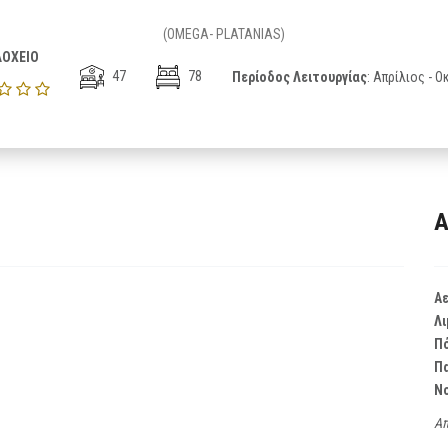
(OMEGA- PLATANIAS)
ΟΧΕΙΟ
47
78
Περίοδος Λειτουργίας
: Απρίλιος - 
Α
Α
Λι
Π
Π
Ν
Απ