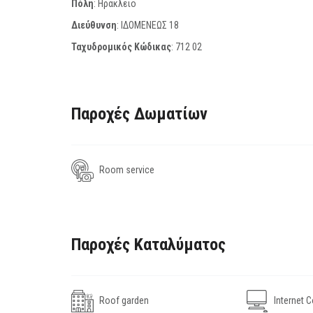
Πόλη
: Ηράκλειο
Διεύθυνση
: ΙΔΟΜΕΝΕΩΣ 18
Ταχυδρομικός Κώδικας
:
712 02
Παροχές Δωματίων
Room service
Παροχές Καταλύματος
Roof garden
Internet C