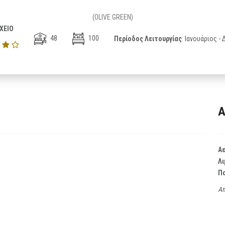
(OLIVE GREEN)
ΧΕΙΟ
48
100
Περίοδος Λειτουργίας
: Ιανουάριος -
Α
Α
Λι
Π
Απ