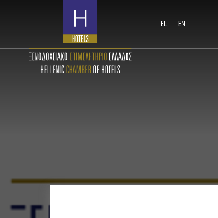
EL
EN