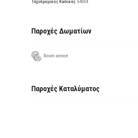
Ταχυδρομικός Κώδικας
:
64004
Παροχές Δωματίων
Room service
Παροχές Καταλύματος